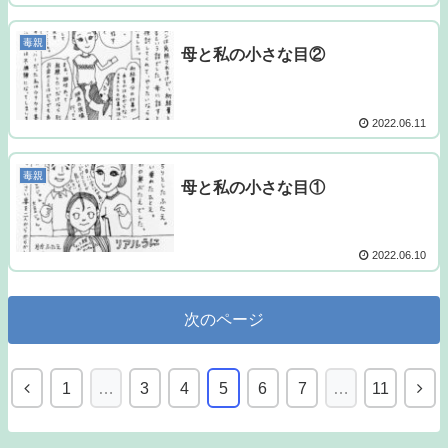
毒親
母と私の小さな目②
2022.06.11
毒親
母と私の小さな目①
2022.06.10
次のページ
1
…
3
4
5
6
7
…
11