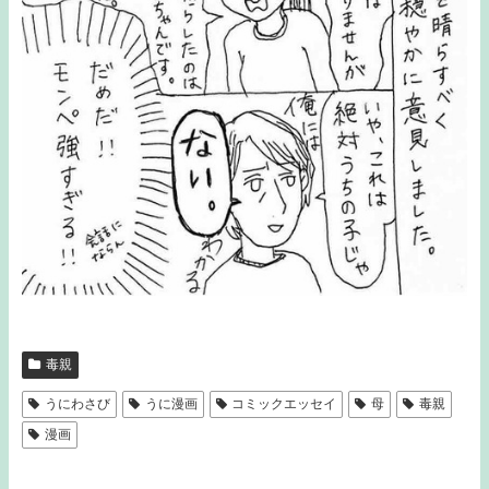
毒親
うにわさび
うに漫画
コミックエッセイ
母
毒親
漫画