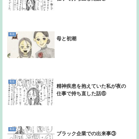
毒親
母と初潮
毒親
精神疾患を抱えていた私が夜の
仕事で持ち直した話⑥
毒親
ブラック企業での出来事③