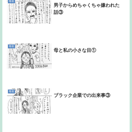
毒親
男子からめちゃくちゃ嫌われた
話③
毒親
母と私の小さな目①
毒親
ブラック企業での出来事③