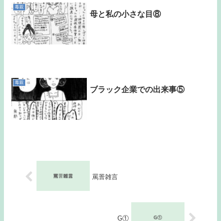
毒親
母と私の小さな目⑧
毒親
ブラック企業での出来事⑤
罵詈雑言
G①