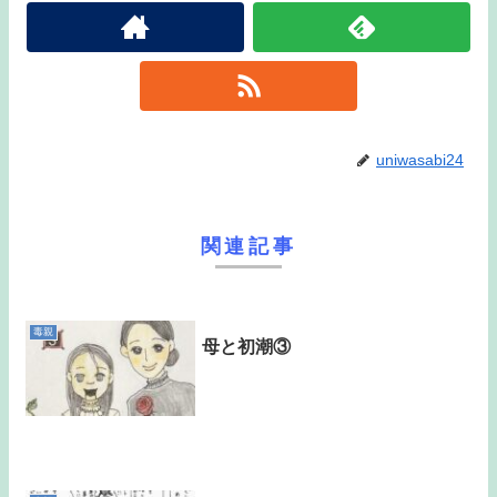
uniwasabi24
関連記事
毒親
母と初潮③