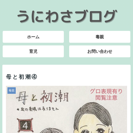
ホーム
毒親
育児
お問い合わせ
母と初潮④
毒親