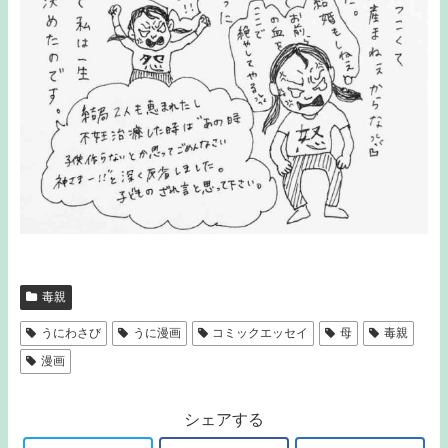
毒親
うにわさび
うに漫画
コミックエッセイ
母
毒親
漫画
シェアする