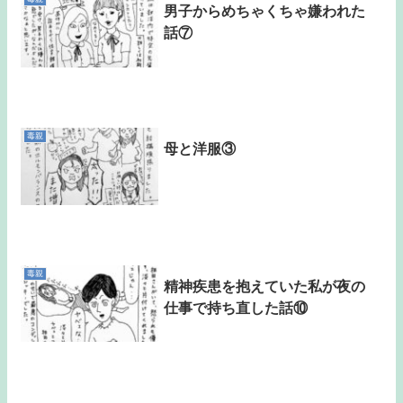
男子からめちゃくちゃ嫌われた
話⑦
毒親
母と洋服③
毒親
精神疾患を抱えていた私が夜の
仕事で持ち直した話⑩