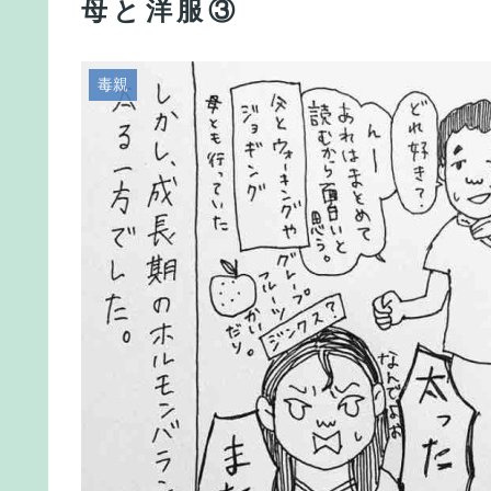
母と洋服③
毒親