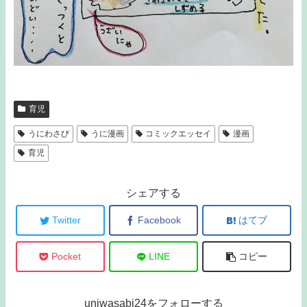
育児
うにわさび
うに漫画
コミックエッセイ
漫画
育児
シェアする
Twitter
Facebook
はてブ
Pocket
LINE
コピー
uniwasabi24をフォローする