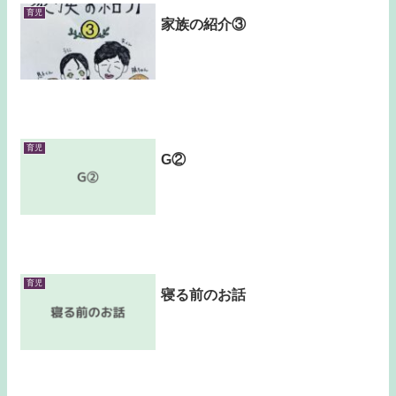
育児
家族の紹介③
育児
G②
育児
寝る前のお話