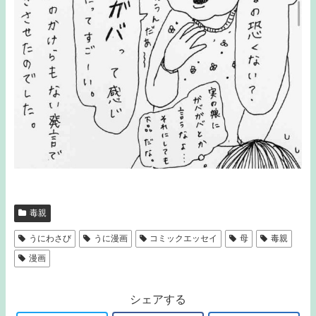
毒親
うにわさび
うに漫画
コミックエッセイ
母
毒親
漫画
シェアする