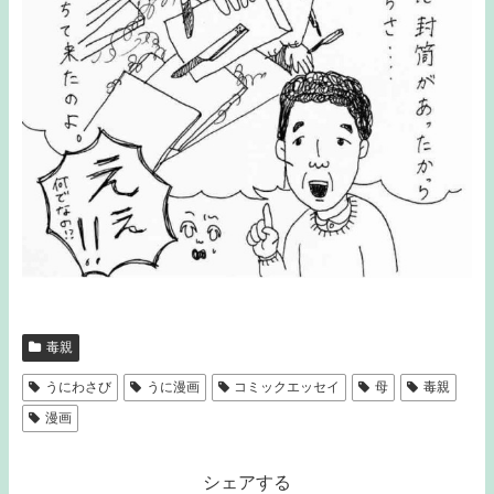
毒親
うにわさび
うに漫画
コミックエッセイ
母
毒親
漫画
シェアする