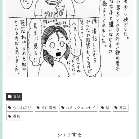
毒親
うにわさび
うに漫画
コミックエッセイ
母
毒親
漫画
シェアする